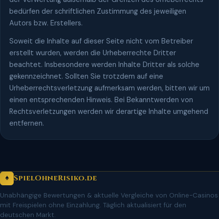
bedürfen der schriftlichen Zustimmung des jeweiligen
Autors bzw. Erstellers.
Soweit die Inhalte auf dieser Seite nicht vom Betreiber
erstellt wurden, werden die Urheberrechte Dritter
beachtet. Insbesondere werden Inhalte Dritter als solche
gekennzeichnet. Sollten Sie trotzdem auf eine
Urheberrechtsverletzung aufmerksam werden, bitten wir um
einen entsprechenden Hinweis. Bei Bekanntwerden von
Rechtsverletzungen werden wir derartige Inhalte umgehend
entfernen.
SpielOhneRisiko.de
♠
Unabhängige Bewertungen & aktuelle Vergleiche von Online-Casinos
mit Freispielen ohne Einzahlung. Täglich aktualisiert für den
deutschen Markt.