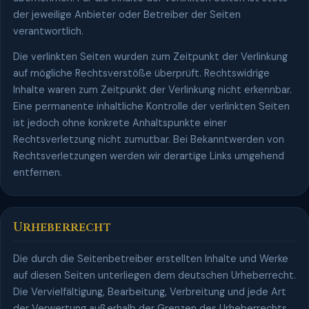
der jeweilige Anbieter oder Betreiber der Seiten
verantwortlich.
Die verlinkten Seiten wurden zum Zeitpunkt der Verlinkung
auf mögliche Rechtsverstöße überprüft. Rechtswidrige
Inhalte waren zum Zeitpunkt der Verlinkung nicht erkennbar.
Eine permanente inhaltliche Kontrolle der verlinkten Seiten
ist jedoch ohne konkrete Anhaltspunkte einer
Rechtsverletzung nicht zumutbar. Bei Bekanntwerden von
Rechtsverletzungen werden wir derartige Links umgehend
entfernen.
Urheberrecht
Die durch die Seitenbetreiber erstellten Inhalte und Werke
auf diesen Seiten unterliegen dem deutschen Urheberrecht.
Die Vervielfältigung, Bearbeitung, Verbreitung und jede Art
der Verwertung außerhalb der Grenzen des Urheberrechts