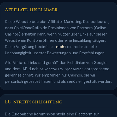
Affiliate-Disclaimer
Diese Website betreibt Affiliate-Marketing. Das bedeutet,
dass SpielOhneRisiko.de Provisionen von Partnern (Online-
Casinos) erhalten kann, wenn Nutzer über Links auf dieser
Website ein Konto eröffnen oder eine Einzahlung tätigen.
Diese Vergütung beeinflusst
nicht
die redaktionelle
Unabhängigkeit unserer Bewertungen und Empfehlungen.
Alle Affiliate-Links sind gemäß den Richtlinien von Google
und dem IAB durch
entsprechend
rel="nofollow sponsored"
gekennzeichnet. Wir empfehlen nur Casinos, die wir
persönlich getestet haben und als seriös eingestuft werden.
EU-Streitschlichtung
Die Europäische Kommission stellt eine Plattform zur