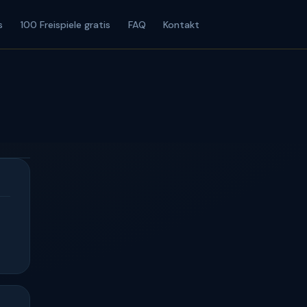
s
100 Freispiele gratis
FAQ
Kontakt