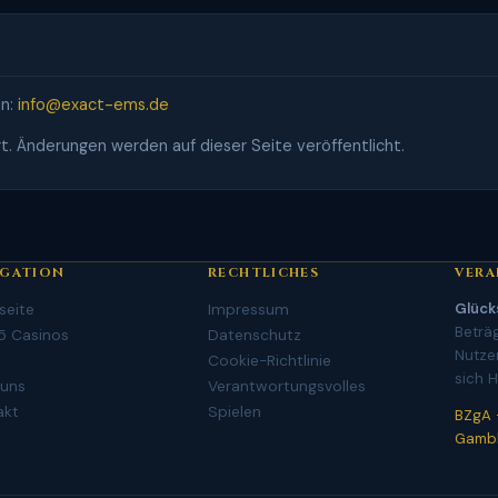
an:
info@exact-ems.de
rt. Änderungen werden auf dieser Seite veröffentlicht.
IGATION
RECHTLICHES
VERA
seite
Impressum
Glück
Beträg
5 Casinos
Datenschutz
Nutze
Cookie-Richtlinie
sich H
 uns
Verantwortungsvolles
akt
Spielen
BZgA 
Gambl