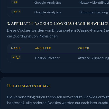
_ga
Google Analytics
Nutzer-Identifikat
_ga_*
Google Analytics
Sitzungs-Tracking
3. Affiliate-Tracking-Cookies (nach Einwillig
Diese Cookies werden von Drittanbietern (Casino-Partner) gese
die Zuordnung von Provisionen.
NAME
ANBIETER
ZWECK
aff_*
Casino-Partner
Affiliate-Zuordnung
Rechtsgrundlage
Die Verarbeitung durch technisch notwendige Cookies erfolgt a
Interesse). Alle anderen Cookies werden nur nach Ihrer ausdrüc