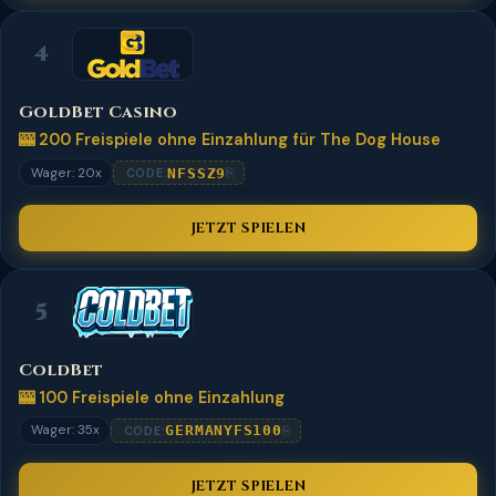
4
GoldBet Casino
🎰 200 Freispiele ohne Einzahlung für The Dog House
Wager: 20x
⎘
NFSSZ9
CODE:
JETZT SPIELEN
5
ColdBet
🎰 100 Freispiele ohne Einzahlung
Wager: 35x
⎘
GERMANYFS100
CODE:
JETZT SPIELEN