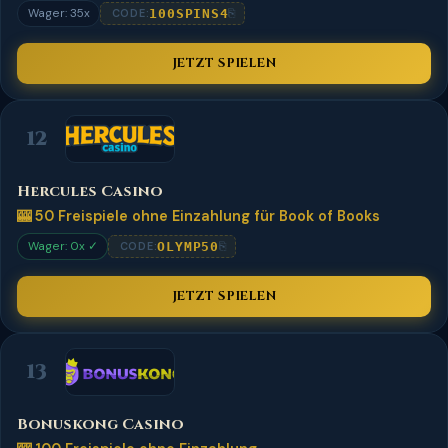
Wager: 35x
⎘
100SPINS4
CODE:
JETZT SPIELEN
12
Hercules Casino
🎰 50 Freispiele ohne Einzahlung für Book of Books
Wager: 0x ✓
⎘
OLYMP50
CODE:
JETZT SPIELEN
13
Bonuskong Casino