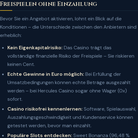
Freispielen ohne Einzahlung
Bevor Sie ein Angebot aktivieren, lohnt ein Blick auf die
Konditionen – die Unterschiede zwischen den Anbietern sind
erheblich:
Kein Eigenkapitalrisiko:
Das Casino trägt das
vollständige finanzielle Risiko der Freispiele – Sie riskieren
keinen Cent.
Echte Gewinne in Euro möglich:
Bei Erfüllung der
Umsatzbedingungen können echte Beträge ausgezahlt
werden – bei Hercules Casino sogar ohne Wager (0x)
sofort.
Casino risikofrei kennenlernen:
Software, Spielauswahl,
Auszahlungsgeschwindigkeit und Kundenservice können
getestet werden, bevor man einzahlt.
Populäre Slots entdecken:
Sweet Bonanza (96,48 %