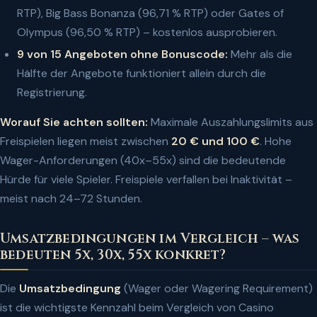
RTP), Big Bass Bonanza (96,71 % RTP) oder Gates of
Olympus (96,50 % RTP) – kostenlos ausprobieren.
9 von 15 Angeboten ohne Bonuscode:
Mehr als die
Hälfte der Angebote funktioniert allein durch die
Registrierung.
Worauf Sie achten sollten:
Maximale Auszahlungslimits aus
Freispielen liegen meist zwischen
20 € und 100 €
. Hohe
Wager-Anforderungen (40x–55x) sind die bedeutende
Hürde für viele Spieler. Freispiele verfallen bei Inaktivität –
meist nach 24–72 Stunden.
Umsatzbedingungen im Vergleich – was
bedeuten 5x, 30x, 55x konkret?
Die
Umsatzbedingung
(Wager oder Wagering Requirement)
ist die wichtigste Kennzahl beim Vergleich von Casino