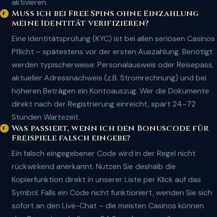
aktivieren.
Muss ich bei Free Spins ohne Einzahlung
meine Identität verifizieren?
Eine Identitätsprüfung (KYC) ist bei allen seriösen Casinos
Pflicht – spätestens vor der ersten Auszahlung. Benötigt
werden typischerweise: Personalausweis oder Reisepass,
aktueller Adressnachweis (z.B. Stromrechnung) und bei
höheren Beträgen ein Kontoauszug. Wer die Dokumente
direkt nach der Registrierung einreicht, spart 24–72
Stunden Wartezeit.
Was passiert, wenn ich den Bonuscode für
Freispiele falsch eingebe?
Ein falsch eingegebener Code wird in der Regel nicht
rückwirkend anerkannt. Nutzen Sie deshalb die
Kopierfunktion direkt in unserer Liste per Klick auf das
Symbol. Falls ein Code nicht funktioniert, wenden Sie sich
sofort an den Live-Chat – die meisten Casinos können