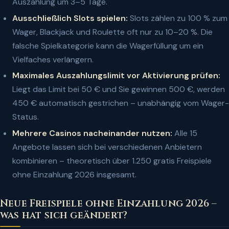
Auszahlung um 3–5 Tage.
Ausschließlich Slots spielen:
Slots zählen zu 100 % zum
Wager, Blackjack und Roulette oft nur zu 10–20 %. Die
falsche Spielkategorie kann die Wagerfüllung um ein
Vielfaches verlängern.
Maximales Auszahlungslimit vor Aktivierung prüfen:
Liegt das Limit bei 50 € und Sie gewinnen 500 €, werden
450 € automatisch gestrichen – unabhängig vom Wager-
Status.
Mehrere Casinos nacheinander nutzen:
Alle 15
Angebote lassen sich bei verschiedenen Anbietern
kombinieren – theoretisch über 1.250 gratis Freispiele
ohne Einzahlung 2026 insgesamt.
Neue Freispiele ohne Einzahlung 2026 –
was hat sich geändert?