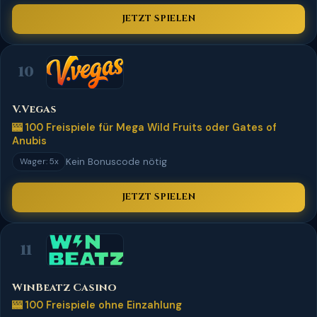
JETZT SPIELEN
10
V.Vegas
🎰 100 Freispiele für Mega Wild Fruits oder Gates of
Anubis
Wager: 5x
Kein Bonuscode nötig
JETZT SPIELEN
11
WinBeatz Casino
🎰 100 Freispiele ohne Einzahlung