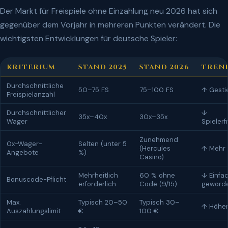
Der Markt für Freispiele ohne Einzahlung neu 2026 hat sich
gegenüber dem Vorjahr in mehreren Punkten verändert. Die
wichtigsten Entwicklungen für deutsche Spieler:
KRITERIUM
STAND 2025
STAND 2026
TREN
Durchschnittliche
50–75 FS
75–100 FS
↑ Gesti
Freispielanzahl
Durchschnittlicher
↓
35x–40x
30x–35x
Wager
Spielerf
Zunehmend
0x-Wager-
Selten (unter 5
(Hercules
↑ Mehr 
Angebote
%)
Casino)
Mehrheitlich
60 % ohne
↓ Einfa
Bonuscode-Pflicht
erforderlich
Code (9/15)
geword
Max.
Typisch 20–50
Typisch 30–
↑ Höhe
Auszahlungslimit
€
100 €