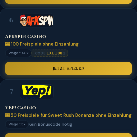
6
Afkspin Casino
🎰 100 Freispiele ohne Einzahlung
Wager: 40x
⎘
EXL100
CODE:
JETZT SPIELEN
7
YEP! Casino
🎰 50 Freispiele für Sweet Rush Bonanza ohne Einzahlung
Wager: 5x
Kein Bonuscode nötig