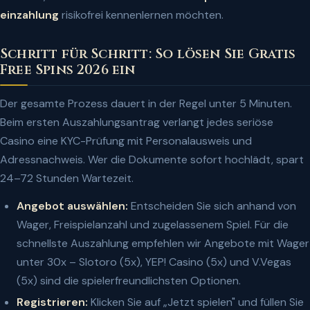
einzahlung
risikofrei kennenlernen möchten.
Schritt für Schritt: So lösen Sie Gratis
Free Spins 2026 ein
Der gesamte Prozess dauert in der Regel unter 5 Minuten.
Beim ersten Auszahlungsantrag verlangt jedes seriöse
Casino eine KYC-Prüfung mit Personalausweis und
Adressnachweis. Wer die Dokumente sofort hochlädt, spart
24–72 Stunden Wartezeit.
Angebot auswählen:
Entscheiden Sie sich anhand von
Wager, Freispielanzahl und zugelassenem Spiel. Für die
schnellste Auszahlung empfehlen wir Angebote mit Wager
unter 30x – Slotoro (5x), YEP! Casino (5x) und V.Vegas
(5x) sind die spielerfreundlichsten Optionen.
Registrieren:
Klicken Sie auf „Jetzt spielen" und füllen Sie